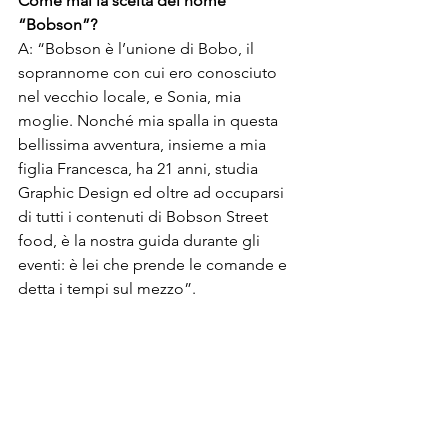
Come mai la scelta del nome 
“Bobson”? 
A: “Bobson è l’unione di Bobo, il 
soprannome con cui ero conosciuto 
nel vecchio locale, e Sonia, mia 
moglie. Nonché mia spalla in questa 
bellissima avventura, insieme a mia 
figlia Francesca, ha 21 anni, studia 
Graphic Design ed oltre ad occuparsi 
di tutti i contenuti di Bobson Street 
food, è la nostra guida durante gli 
eventi: è lei che prende le comande e 
detta i tempi sul mezzo”. 