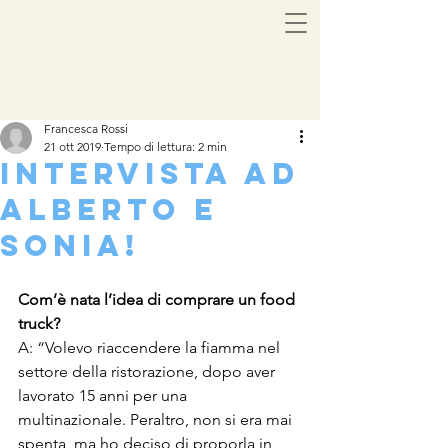
Francesca Rossi
21 ott 2019
Tempo di lettura: 2 min
Intervista ad
Alberto e
Sonia!
Com’è nata l’idea di comprare un food 
truck? 
A: “Volevo riaccendere la fiamma nel 
settore della ristorazione, dopo aver 
lavorato 15 anni per una 
multinazionale. Peraltro, non si era mai 
spenta, ma ho deciso di proporla in 