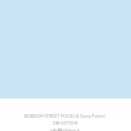
BOBSON STREET FOOD di Sonia Folloni
338-5279318
info@bobson.it