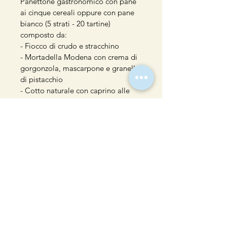
Panettone gastronomico con pane 
ai cinque cereali oppure con pane 
bianco (5 strati - 20 tartine) 
composto da:
- Fiocco di crudo e stracchino
- Mortadella Modena con crema di 
gorgonzola, mascarpone e granella 
di pistacchio
- Cotto naturale con caprino alle 
mandorle
- Salame nostrano e crema di 
taleggio
Conservazione
Conservare in frigorifero fino a 3 ore 
Ritiro
prima del consumo, dopodichè 
tenere a temperatura ambiente.
RITIRO DIRETTAMENTE PRESSO 
IL TRUCK A MILANO (ZONA 
BISCEGLIE M1)